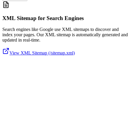
XML Sitemap for Search Engines
Search engines like Google use XML sitemaps to discover and
index your pages. Our XML sitemap is automatically generated and
updated in real-time.
View XML Sitemap (/sitemap.xml)
nformații săptămânale din industrie
aturi și ghiduri de la experți