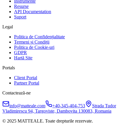
Instrumente
Resurse
API Documentation
Suport
Legal
Politica de Confidențialitate
Termeni și Condiții
Politica de Cookie-uri
GDPR
Hartă Site
Portals
Client Portal
Partner Portal
Contactează-ne
info@matteale.com
+40-345-404-753
Strada Tudor
Vladimirescu 94, Targoviste, Dambovita 130083, Romania
© 2025 MATTEALE. Toate drepturile rezervate.