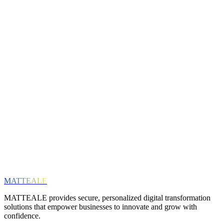
nvitații la evenimente exclusive
Email
Interests (optional)
ERP Solutions
Cloud & Infrastructure
Digital Transformation
SAP
General News
Abonează-te
Respectăm confidențialitatea ta. Te poți dezabona oricând.
MATTEALE
MATTEALE provides secure, personalized digital transformation
solutions that empower businesses to innovate and grow with
confidence.