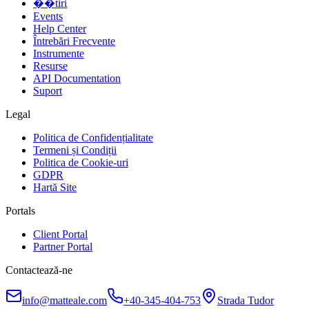
��tiri
Events
Help Center
Întrebări Frecvente
Instrumente
Resurse
API Documentation
Suport
Legal
Politica de Confidențialitate
Termeni și Condiții
Politica de Cookie-uri
GDPR
Hartă Site
Portals
Client Portal
Partner Portal
Contactează-ne
info@matteale.com
+40-345-404-753
Strada Tudor